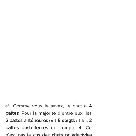
✅ Comme vous le savez, le chat a 
4 
pattes
. Pour la majorité d’entre eux, les 
2
pattes antérieures
 ont 
5 doigts
 et les 
2 
pattes postérieures
 en compte 
4
. Ce 
n’est pas le cas des 
chats polydactyles