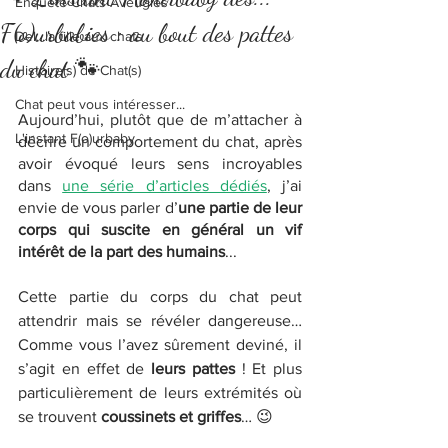
Enquête Chats Aveugles
F(o)urbabies : au bout des pattes
Del...la fille aux chats
du chat 🐾
Histoire(s) de Chat(s)
Chat peut vous intéresser...
Aujourd’hui, plutôt que de m’attacher à 
L'instant F(o)urbaby
décrire un comportement du chat, après 
avoir évoqué leurs sens incroyables 
dans 
une série d’articles dédiés
, j’ai 
envie de vous parler d’
une partie de leur 
corps qui suscite en général un vif 
intérêt de la part des humains
...
Cette partie du corps du chat peut 
attendrir mais se révéler dangereuse… 
Comme vous l’avez sûrement deviné, il 
s’agit en effet de 
leurs pattes
 ! Et plus 
particulièrement de leurs extrémités où 
se trouvent 
coussinets et griffes
… 😉