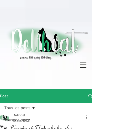
Post
Tous les posts
Delihcat
Tous les posts
16 avr. 2021
🐾 L'instant F(o)urbaby des...