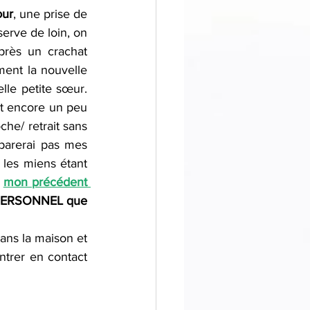
our
, une prise de 
rve de loin, on 
près un crachat 
ment la nouvelle 
lle petite sœur. 
it encore un peu 
he/ retrait sans 
parerai pas mes 
les miens étant 
mon précédent 
PERSONNEL que 
ns la maison et 
ntrer en contact 