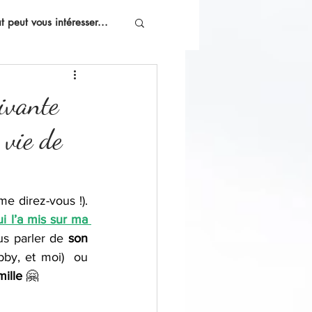
 peut vous intéresser...
vivante
 vie de
e direz-vous !). 
i l’a mis sur ma 
us parler de 
son 
bby, et moi)  ou 
mille
 🤗