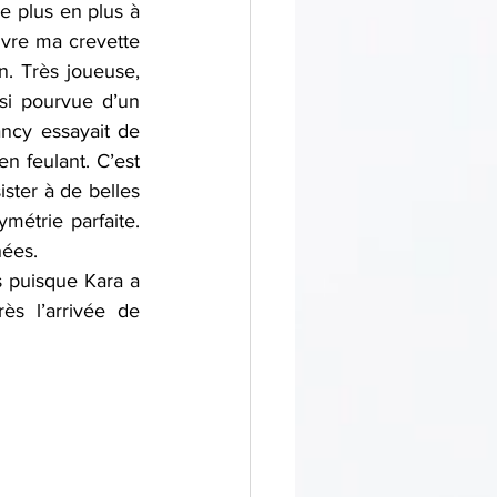
e plus en plus à 
vre ma crevette 
. Très joueuse, 
si pourvue d’un 
ncy essayait de 
n feulant. C’est 
ister à de belles 
métrie parfaite. 
ées. 
 puisque Kara a 
s l’arrivée de 