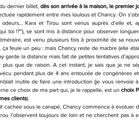
 dernier billet, 
dès son arrivée à la maison, le premier j
fectuée rapidement entre mes loulous et Chancy. On s’obse
s odeurs… Kara et Tirou sont venus auprès d’elle et, a
 qui toi !?”), se sont mis à distance pour observer longue
méraire, est venu plusieurs fois à proximité de sa nouve
 ça feule un peu : mais Chancy reste de marbre (elle éta
y garde la distance mais fait de petites tentatives d’approc
r plus que de raison. A cet instant, je sais que je ne sé
 vécu pendant plus de 4 ans entourée de congénères et 
blait inutile de faire une introduction (je vous renvoie à
rne ce choix de ma part qui, je le rappelle, est un 
choix 
 mes clients
). 
it cachée sous le canapé, Chancy commence à évoluer da
irou l’observent toujours de loin et ne cherchent pas à e