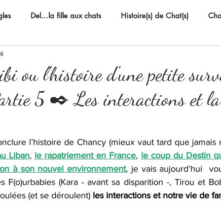
gles
Del...la fille aux chats
Histoire(s) de Chat(s)
Chat
24
i ou l'histoire d'une petite sur
artie 5 ✒️ Les interactions et la
nclure l’histoire de Chancy (mieux vaut tard que jamais m
au Liban
, 
le rapatriement en France
, 
le coup du Destin qu
ion à son nouvel environnement
, je vais aujourd’hui  vo
es F(o)urbabies (Kara - avant sa disparition -, Tirou et Bo
ulées (et se déroulent) 
les interactions et notre vie de fa