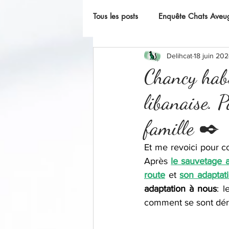
Tous les posts
Enquête Chats Aveu
Delihcat
18 juin 20
L'instant F(o)urbaby
Chancy habib
libanaise. P
famille ✒️
Et me revoici pour co
Après
le sauvetage 
route
 et 
son adaptat
adaptation à nous
: l
comment se sont déro