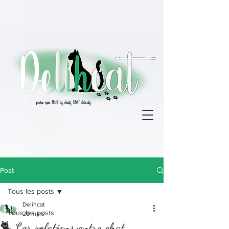
Post
Tous les posts
Delihcat
Tous les posts
20 mars
🐈 Les relations entre chat