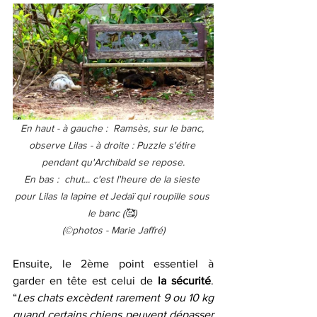
En haut - à gauche :  Ramsès, sur le banc, 
observe Lilas - à droite : Puzzle s'étire 
pendant qu'Archibald se repose.
En bas :  chut... c'est l'heure de la sieste 
pour Lilas la lapine et Jedaï qui roupille sous 
le banc (🥰) 
(©️photos - Marie Jaffré)
Ensuite, le 2ème point essentiel à 
garder en tête est celui de 
la sécurité
. 
“
Les chats excèdent rarement 9 ou 10 kg 
quand certains chiens peuvent dépasser 