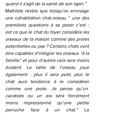
quand il s'agit de la santé de son lapin.”
Mathilde révèle que lorsqu’on envisage 
une cohabitation chat-oiseau “
 une des 
premières questions à se poser c’est : 
est ce que le chat du foyer considère les 
oiseaux de la maison comme des proies 
potentielles ou pas ? Certains chats vont 
être capables d’intégrer les oiseaux “à la 
famille” et pour d’autres cela sera moins 
évident. La taille de l’oiseau joue 
également : plus il sera petit, plus le 
chat aura tendance à le considérer 
comme une proie. Je pense qu’un  
cacatoès ou un ara sera forcément 
moins impressionné qu’une petite 
perruche face à un chat
.
”
 La 
familiarisation aux autres espèces dont 
parle Aurélie prend ici tout son sens… 
En outre, Mathilde complète son propos 