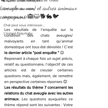
Enquête Chats Aveugles
(aveugle ou non) et autres animaux
Del...la fille aux chats
compagnons 🙈😺🐕🐇🐦
Histoire(s) de Chat(s)
Chat peut vous intéresser...
Les résultats de l’enquête sur la 
L'instant F(o)urbaby
condition des chats aveugles/ 
malvoyants en tant qu’animal 
domestique ont tous été dévoilés ! C’est 
le dernier article “post enquête ”
 😉
Reprenant à chaque fois un sujet précis, 
relatif au questionnaire, l’objectif de ces 
articles est de creuser certaines 
questions mais, également, de remettre 
en perspective certaines réponses 😊
Les résultats du thème 7 concernent les 
relations du chat aveugle avec les autres 
animaux.
 Les questions auxquelles ce 
thème répond sont les suivantes : Votre 