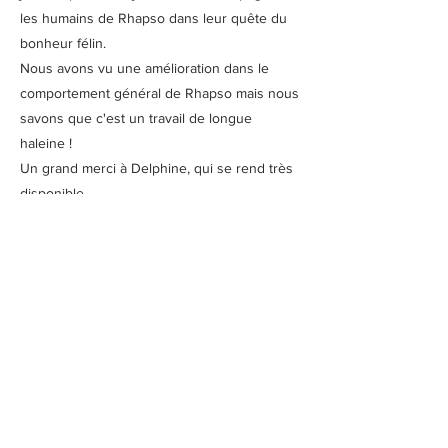
les humains de Rhapso dans leur quête du
bonheur félin.
Nous avons vu une amélioration dans le
comportement général de Rhapso mais nous
savons que c'est un travail de longue
haleine !
Un grand merci à Delphine, qui se rend très
disponible.
Quelle joie de rencontrer quelqu'un de
passionné !
Servanne
Précédent
Suivant