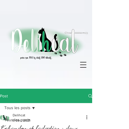
Post
Tous les posts
Delihcat
Tous les posts
8 déc. 2021
L’abandon et l’adoption : deux