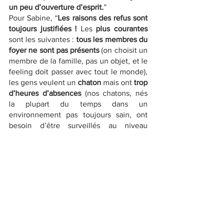
un peu d’ouverture d’esprit.
”
Pour Sabine, “
Les raisons des refus sont 
toujours justifiées !
 Les
 plus courantes
sont les suivantes :
 tous les membres du 
foyer ne sont pas présents
 (on choisit un 
membre de la famille, pas un objet, et le 
feeling doit passer avec tout le monde),
les gens veulent un 
chaton
 mais ont
 trop 
d’heures d’absences
 (nos chatons, nés 
la plupart du temps dans un 
environnement pas toujours sain, ont 
besoin d’être surveillés au niveau 
santé…). et parfois, nous n’avons 
pas de 
chat qui répond aux attentes et/ ou au 
mode de vie des adoptants 
(je les invite 
à regarder notre site ou page Facebook 
ou à se diriger vers d’autres refuges 
dans ce cas).”