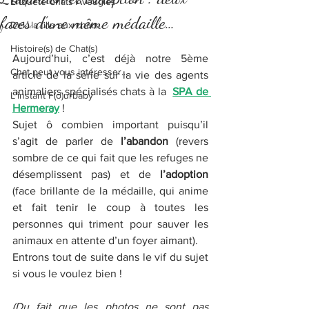
Enquête Chats Aveugles
faces d’une même médaille…
Del...la fille aux chats
Histoire(s) de Chat(s)
Aujourd’hui, c’est déjà notre 5ème 
Chat peut vous intéresser...
article de la série sur la vie des agents 
animaliers spécialisés chats à la  
SPA de 
L'instant F(o)urbaby
Hermeray
 ! 
Sujet ô combien important puisqu’il 
s’agit de parler de 
l’abandon
 (revers 
sombre de ce qui fait que les refuges ne 
désemplissent pas) et de 
l’adoption
(face brillante de la médaille, qui anime 
et fait tenir le coup à toutes les 
personnes qui triment pour sauver les 
animaux en attente d’un foyer aimant). 
Entrons tout de suite dans le vif du sujet 
si vous le voulez bien !
(Du fait que les photos ne sont pas 