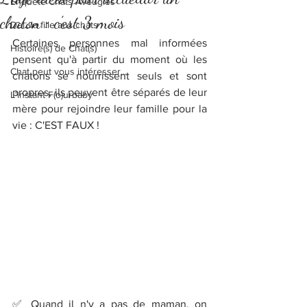
Enquête Chats Aveugles
chaton : c'est 3 mois
Del...la fille aux chats
Certaines personnes mal informées 
Histoire(s) de Chat(s)
pensent qu'à partir du moment où les 
Chat peut vous intéresser...
chatons se nourrissent seuls et sont 
propres, ils peuvent être séparés de leur 
L'instant F(o)urbaby
mère pour rejoindre leur famille pour la 
vie : C'EST FAUX ! 
✅ Quand il n'y a pas de maman, on 