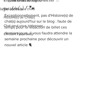
Enquête Chats Aveugles
reportée(s) ! 🐾
Del...la fille aux chats
Exceptionnellement, pas d'Histoire(s) de 
Histoire(s) de Chat(s)
chat(s) aujourd'hui sur le blog : faute de 
Chat peut vous intéresser...
temps pour la rédaction de billet ces 
derniers jours, il vous faudra attendre la 
L'instant F(o)urbaby
semaine prochaine pour découvrir un 
nouvel article 🐈