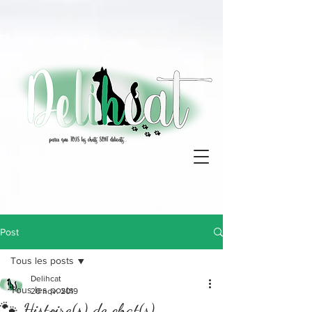
Post
Tous les posts
Delihcat
Tous les posts
20 nov. 2019
🐾 Histoire(s) de chat(s) …