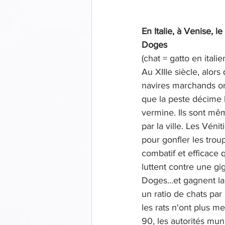
En Italie, à Venise, le
Doges
(chat = gatto en italie
Au XIIIe siècle, alor
navires marchands on
que la peste décime l
vermine. Ils sont mêm
par la ville. Les Véni
pour gonfler les troup
combatif et efficace 
luttent contre une gi
Doges...et gagnent la
un ratio de chats par
les rats n'ont plus m
90, les autorités mu