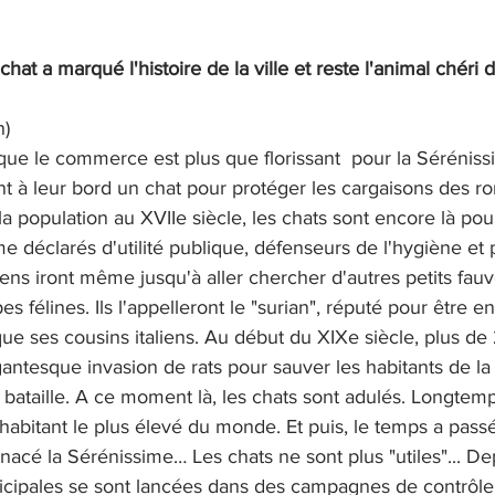
 chat a marqué l'histoire de la ville et reste l'animal chéri 
n)
s que le commerce est plus que florissant  pour la Séréniss
t à leur bord un chat pour protéger les cargaisons des ro
a population au XVIIe siècle, les chats sont encore là pou
e déclarés d'utilité publique, défenseurs de l'hygiène et 
tiens iront même jusqu'à aller chercher d'autres petits fau
es félines. Ils l'appelleront le "surian", réputé pour être e
que ses cousins italiens. Au début du XIXe siècle, plus d
gantesque invasion de rats pour sauver les habitants de la
 bataille. A ce moment là, les chats sont adulés. Longtem
 habitant le plus élevé du monde. Et puis, le temps a passé
enacé la Sérénissime… Les chats ne sont plus "utiles"... D
nicipales se sont lancées dans des campagnes de contrôle