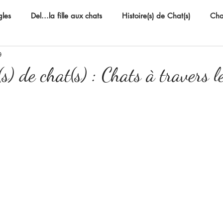
gles
Del...la fille aux chats
Histoire(s) de Chat(s)
Chat
9
(s) de chat(s) : Chats à travers 