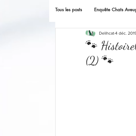
Tous les posts
Enquête Chats Aveu
Delihcat
4 déc. 201
L'instant F(o)urbaby
🐾 Histoire
(2) 🐾