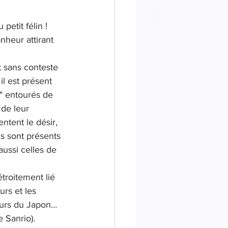
petit félin ! 
heur attirant 
t sans conteste 
il est présent 
" entourés de 
de leur 
ntent le désir, 
ls sont présents 
ussi celles de 
troitement lié 
urs et les 
eurs du Japon… 
e Sanrio).