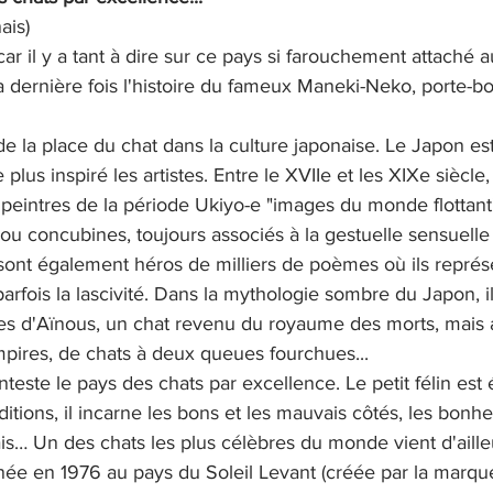
ais)
r il y a tant à dire sur ce pays si farouchement attaché au 
dernière fois l'histoire du fameux Maneki-Neko, porte-bon
de la place du chat dans la culture japonaise. Le Japon es
 plus inspiré les artistes. Entre le XVIIe et les XIXe siècle, 
peintres de la période Ukiyo-e "images du monde flottant
u concubines, toujours associés à la gestuelle sensuelle 
sont également héros de milliers de poèmes où ils représe
parfois la lascivité. Dans la mythologie sombre du Japon, i
res d'Aïnous, un chat revenu du royaume des morts, mais a
ires, de chats à deux queues fourchues...
teste le pays des chats par excellence. Le petit félin est é
aditions, il incarne les bons et les mauvais côtés, les bonhe
s… Un des chats les plus célèbres du monde vient d'aill
y, née en 1976 au pays du Soleil Levant (créée par la marqu