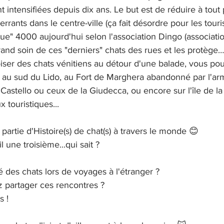
 intensifiées depuis dix ans. Le but est de réduire à tout p
rrants dans le centre-ville (ça fait désordre pour les touri
 que" 4000 aujourd'hui selon l'association Dingo (associati
nd soin de ces "derniers" chats des rues et les protège…
oiser des chats vénitiens au détour d'une balade, vous po
au sud du Lido, au Fort de Marghera abandonné par l'arm
 Castello ou ceux de la Giudecca, ou encore sur l'île de la 
x touristiques... 
partie d'Histoire(s) de chat(s) à travers le monde 😊 
l une troisième...qui sait ? 
 des chats lors de voyages à l'étranger ? 
ez partager ces rencontres ? 
 ! 