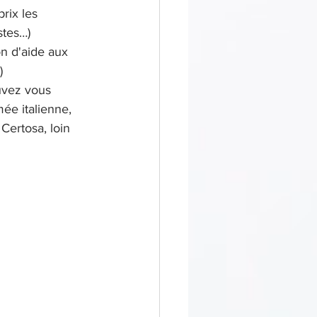
rix les 
stes…) 
on d'aide aux 
) 
uvez vous 
ée italienne, 
Certosa, loin 