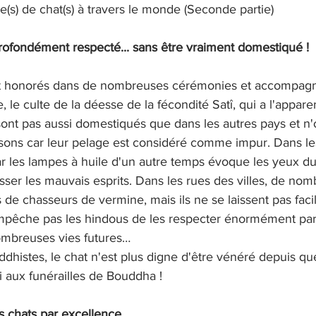
ire(s) de chat(s) à travers le monde (Seconde partie) 
profondément respecté... sans être vraiment domestiqué !
et honorés dans de nombreuses cérémonies et accompagna
, le culte de la déesse de la fécondité Satî, qui a l'appar
 sont pas aussi domestiqués que dans les autres pays et n'o
isons car leur pelage est considéré comme impur. Dans l
ar les lampes à huile d'un autre temps évoque les yeux du 
sser les mauvais esprits. Dans les rues des villes, de nom
s de chasseurs de vermine, mais ils ne se laissent pas fac
mpêche pas les hindous de les respecter énormément par
ombreuses vies futures… 
uddhistes, le chat n'est plus digne d'être vénéré depuis que
i aux funérailles de Bouddha !
 chats par excellence...